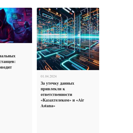
нальных
станцев:
водит
01.04.2024
За утечку данных
привлекли к
ответственности
«Казахтелеком» и «Air
Astana»