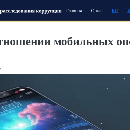
Main navigation
расследования коррупции
Главная
О нас
RU
отношении мобильных оп
1