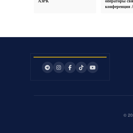
АЗРК
операторы свя
конференция 
© 20