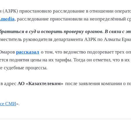
и (АЗРК) приостановило расследование в отношении операто
.media
, расследование приостановили на неопределённый ср
атиться в суд и оспорить проверку органов. В связи с э
заместитель руководителя департамента АЗРК по Алматы Ерк
рассказал
 Омаров
о том, что ведомство подозревает трех о
ется поднятия цены на их тарифы. Тогда он отметил, что в и
ые судебные процессы.
АО «Казахтелеком»
в адрес
после заявления компании о п
се СМИ
».