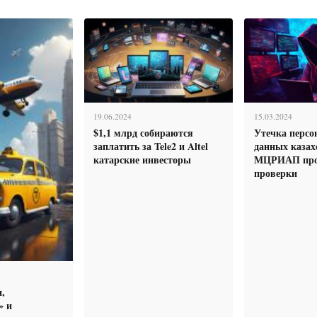
19.06.2024
15.03.2024
$1,1 млрд собираются
Утечка персо
заплатить за Tele2 и Altel
данных казах
катарские инвесторы
МЦРИАП про
проверки
,
» и