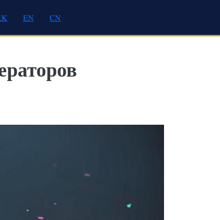
KK
EN
CN
ераторов